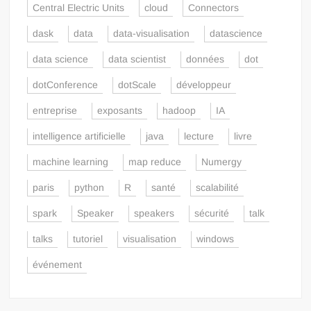
Central Electric Units
cloud
Connectors
dask
data
data-visualisation
datascience
data science
data scientist
données
dot
dotConference
dotScale
développeur
entreprise
exposants
hadoop
IA
intelligence artificielle
java
lecture
livre
machine learning
map reduce
Numergy
paris
python
R
santé
scalabilité
spark
Speaker
speakers
sécurité
talk
talks
tutoriel
visualisation
windows
événement