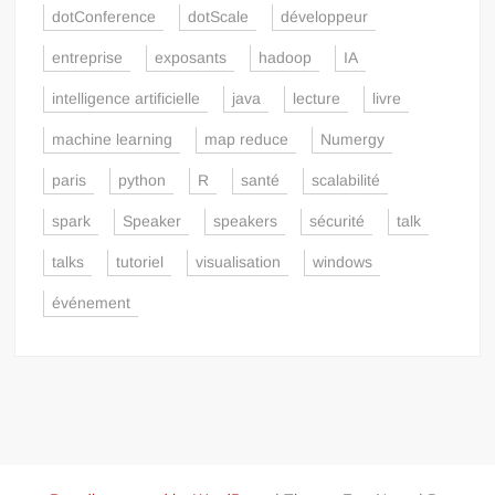
dotConference
dotScale
développeur
entreprise
exposants
hadoop
IA
intelligence artificielle
java
lecture
livre
machine learning
map reduce
Numergy
paris
python
R
santé
scalabilité
spark
Speaker
speakers
sécurité
talk
talks
tutoriel
visualisation
windows
événement