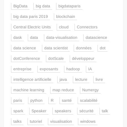
BigData
big data
bigdataparis
big data paris 2019
blockchain
Central Electric Units
cloud
Connectors
dask
data
data-visualisation
datascience
data science
data scientist
données
dot
dotConference
dotScale
développeur
entreprise
exposants
hadoop
IA
intelligence artificielle
java
lecture
livre
machine learning
map reduce
Numergy
paris
python
R
santé
scalabilité
spark
Speaker
speakers
sécurité
talk
talks
tutoriel
visualisation
windows