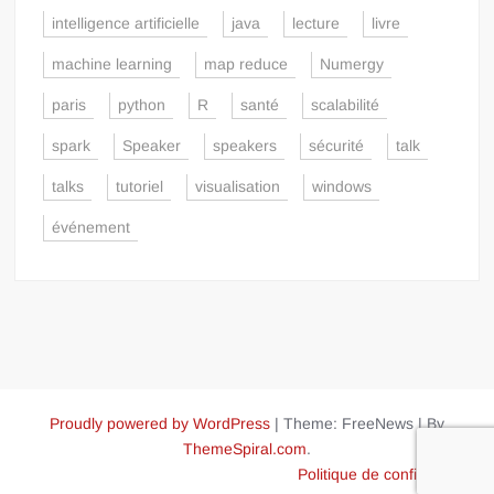
intelligence artificielle
java
lecture
livre
machine learning
map reduce
Numergy
paris
python
R
santé
scalabilité
spark
Speaker
speakers
sécurité
talk
talks
tutoriel
visualisation
windows
événement
Proudly powered by WordPress
|
Theme: FreeNews
|
By
ThemeSpiral.com
.
Politique de confidentialité