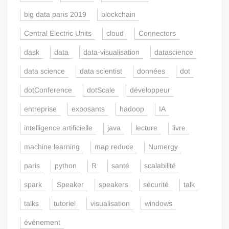
big data paris 2019
blockchain
Central Electric Units
cloud
Connectors
dask
data
data-visualisation
datascience
data science
data scientist
données
dot
dotConference
dotScale
développeur
entreprise
exposants
hadoop
IA
intelligence artificielle
java
lecture
livre
machine learning
map reduce
Numergy
paris
python
R
santé
scalabilité
spark
Speaker
speakers
sécurité
talk
talks
tutoriel
visualisation
windows
événement