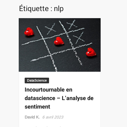
Étiquette :
nlp
DataScience
Incourtournable en
datascience – L’analyse de
sentiment
David K.
6 avril 2023