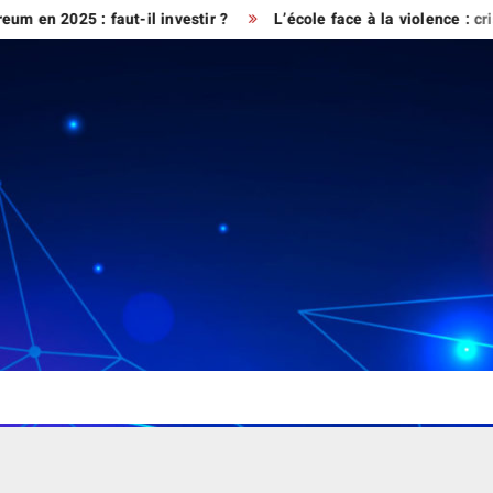
25 : faut-il investir ?
L’école face à la violence : crise de l’