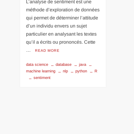
L’analyse de sentiment est une
méthode d’exploration de données
qui permet de déterminer l’attitude
d’un individu envers un sujet
particulier en analysant les textes
qu’il a écrits ou prononcés. Cette
…
READ MORE
data science
database
java
machine learning
nlp
python
R
sentiment