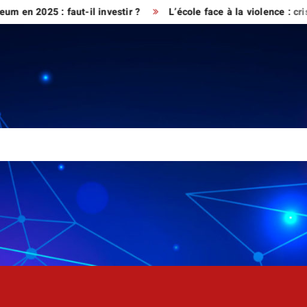
5 : faut-il investir ?
L’école face à la violence : crise de l’a