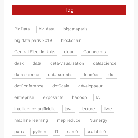
Tag
BigData
big data
bigdataparis
big data paris 2019
blockchain
Central Electric Units
cloud
Connectors
dask
data
data-visualisation
datascience
data science
data scientist
données
dot
dotConference
dotScale
développeur
entreprise
exposants
hadoop
IA
intelligence artificielle
java
lecture
livre
machine learning
map reduce
Numergy
paris
python
R
santé
scalabilité