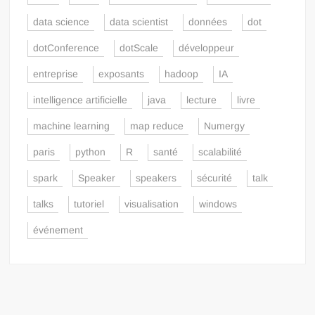
data science
data scientist
données
dot
dotConference
dotScale
développeur
entreprise
exposants
hadoop
IA
intelligence artificielle
java
lecture
livre
machine learning
map reduce
Numergy
paris
python
R
santé
scalabilité
spark
Speaker
speakers
sécurité
talk
talks
tutoriel
visualisation
windows
événement