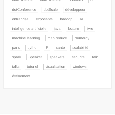
data science
data scientist
données
dot
dotConference
dotScale
développeur
entreprise
exposants
hadoop
IA
intelligence artificielle
java
lecture
livre
machine learning
map reduce
Numergy
paris
python
R
santé
scalabilité
spark
Speaker
speakers
sécurité
talk
talks
tutoriel
visualisation
windows
événement